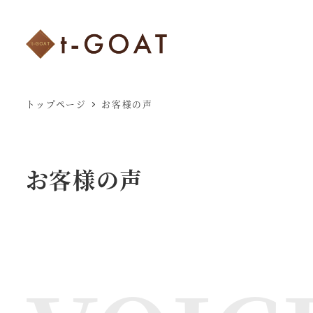
トップページ
お客様の声
お客様の声