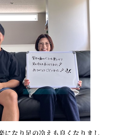
楽になり足の冷えも良くなりまし