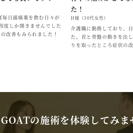
た！
ぼ毎日頭痛薬を飲む日々が
H様（30代女性）
程度しか開きませんでした
介護職に勤務しており、
痛の改善もみられました！
た。首と骨盤の動きを出
りを取ったところ症状の
-GOATの施術を体験してみ