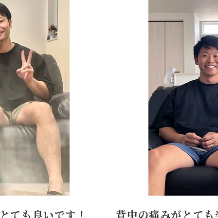
がとても良いです！
背中の痛みがとても