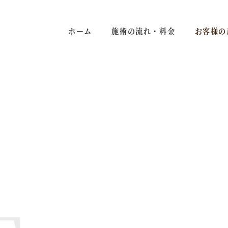
ホーム
施術の流れ・料金
お客様の